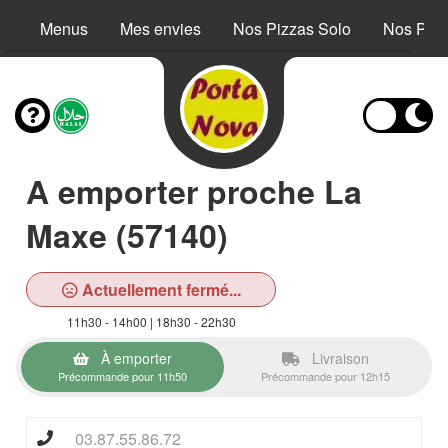
Menus
Mes envies
Nos Pizzas Solo
Nos Piz
A emporter proche La
Maxe (57140)
Actuellement fermé...
11h30 - 14h00 | 18h30 - 22h30
À emporter
Livraison
Précommande pour 11h50
Précommande pour 12h15
03.87.55.86.72