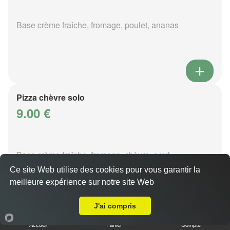
Base crème fraîche, fromage, poulet, ananas
Pizza chèvre solo
9.00 €
Base crème fraîche, fromage, chèvre, oeuf
Ce site Web utilise des cookies pour vous garantir la
meilleure expérience sur notre site Web
Livraison sur Ars sur Moselle
J'ai compris
Accueil
Panier
Compte
Pizza normande solo