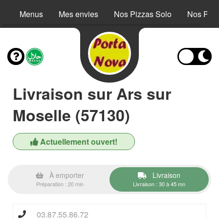
Menus
Mes envies
Nos Pizzas Solo
Nos Piz
Livraison sur Ars sur
Moselle (57130)
Actuellement ouvert!
À emporter
Livraison
Préparation : 20 min
Livraison : 30 à 45 mn
03.87.55.86.72