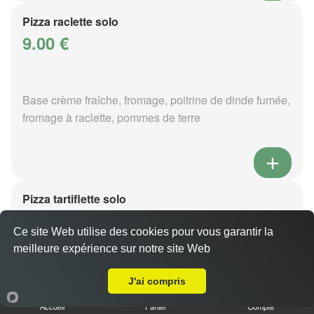
Pizza raclette solo
9.00 €
Base crème fraîche, fromage, poitrine de dinde fumée,
fromage à raclette, pommes de terre
Pizza tartiflette solo
9.00 €
Ce site Web utilise des cookies pour vous garantir la
meilleure expérience sur notre site Web
A Emporter sur Coin lès Cuvry
Base crème fraîche, fromage, poitrine de dinde fumée,
J'ai compris
reblochon, pommes de terre
Accueil
Panier
Compte