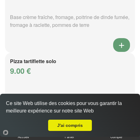
Base crème fraîche, fromage, poitrine de dinde fumée,
fromage à raclette, pommes de terre
Pizza tartiflette solo
9.00 €
Base crème fraîche, fromage, poitrine de dinde fumée,
reblochon, pommes de terre
Ce site Web utilise des cookies pour vous garantir la
meilleure expérience sur notre site Web
A Emporter sur Cuvry
J'ai compris
Accueil
Panier
Compte