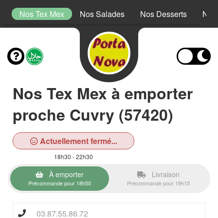
s
Nos Tex Mex
Nos Salades
Nos Desserts
Nos
Nos Tex Mex à emporter
proche Cuvry (57420)
Actuellement fermé...
18h30 - 22h30
À emporter
Livraison
Précommande pour 18h50
Précommande pour 19h15
03.87.55.86.72