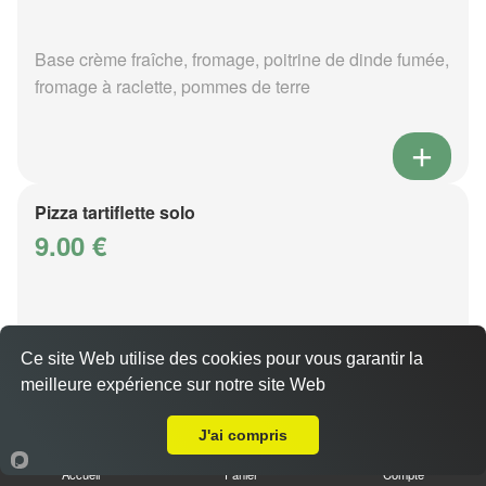
Base crème fraîche, fromage, poitrine de dinde fumée,
fromage à raclette, pommes de terre
Pizza tartiflette solo
9.00 €
Base crème fraîche, fromage, poitrine de dinde fumée,
reblochon, pommes de terre
Ce site Web utilise des cookies pour vous garantir la
meilleure expérience sur notre site Web
A Emporter sur Fleury
J'ai compris
Accueil
Panier
Compte