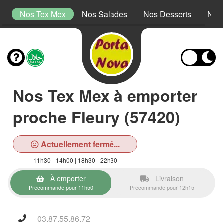
s
Nos Tex Mex
Nos Salades
Nos Desserts
Nos
Nos Tex Mex à emporter
proche Fleury (57420)
Actuellement fermé...
11h30 - 14h00 | 18h30 - 22h30
À emporter
Livraison
Précommande pour 11h50
Précommande pour 12h15
03.87.55.86.72