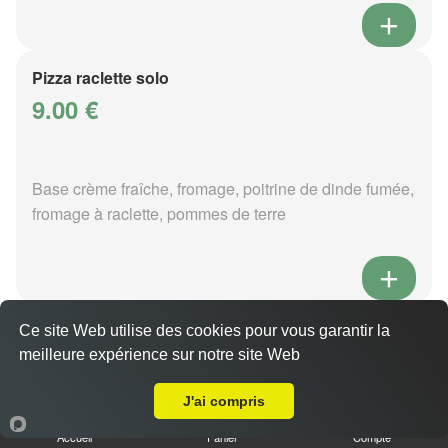
Pizza raclette solo
9.00 €
Base crème fraîche, fromage, poitrine de dinde fumée,
fromage à raclette, pommes de terre
Pizza tartiflette solo
Ce site Web utilise des cookies pour vous garantir la
9.00 €
meilleure expérience sur notre site Web
A Emporter sur Jouy aux Arches
J'ai compris
Accueil
Panier
Compte
Base crème fraîche, fromage, poitrine de dinde fumée,