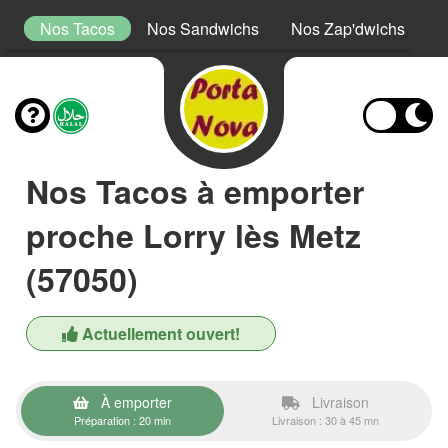
s
Nos Tacos
Nos Sandwichs
Nos Zap'dwichs
N
Nos Tacos à emporter
proche Lorry lès Metz
(57050)
Actuellement ouvert!
À emporter
Livraison
Préparation : 20 min
Livraison : 30 à 45 mn