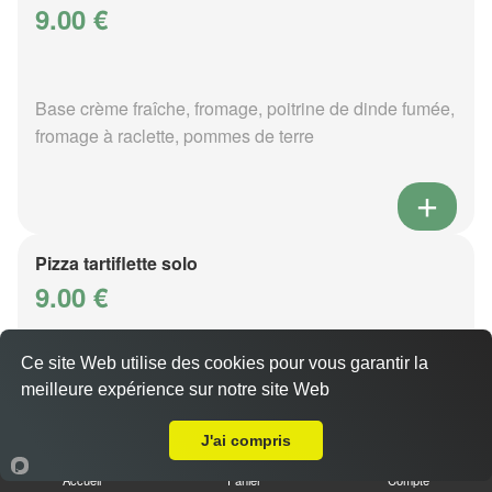
9.00 €
Base crème fraîche, fromage, poitrine de dinde fumée,
fromage à raclette, pommes de terre
Pizza tartiflette solo
9.00 €
Ce site Web utilise des cookies pour vous garantir la
Base crème fraîche, fromage, poitrine de dinde fumée,
meilleure expérience sur notre site Web
A Emporter sur Lorry lès Metz
reblochon, pommes de terre
J'ai compris
Accueil
Panier
Compte