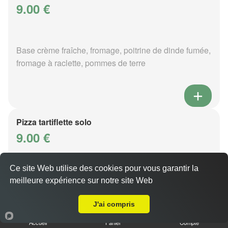
9.00 €
Base crème fraîche, fromage, poitrine de dinde fumée,
fromage à raclette, pommes de terre
Pizza tartiflette solo
9.00 €
Ce site Web utilise des cookies pour vous garantir la
Base crème fraîche, fromage, poitrine de dinde fumée,
meilleure expérience sur notre site Web
A Emporter sur Metz Nord
reblochon, pommes de terre
J'ai compris
Accueil
Panier
Compte