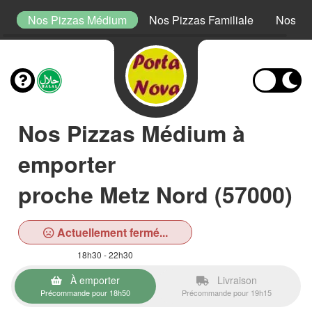
lo
Nos Pizzas Médium
Nos Pizzas Familiale
Nos Bu
Nos Pizzas Médium à
emporter
proche Metz Nord (57000)
Actuellement fermé...
18h30 - 22h30
À emporter
Livraison
Précommande pour 18h50
Précommande pour 19h15