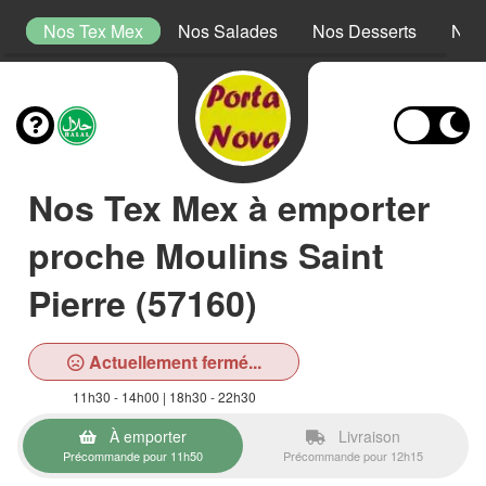
s
Nos Tex Mex
Nos Salades
Nos Desserts
Nos
Nos Tex Mex à emporter
proche Moulins Saint
Pierre (57160)
Actuellement fermé...
11h30 - 14h00 | 18h30 - 22h30
À emporter
Livraison
Précommande pour 11h50
Précommande pour 12h15