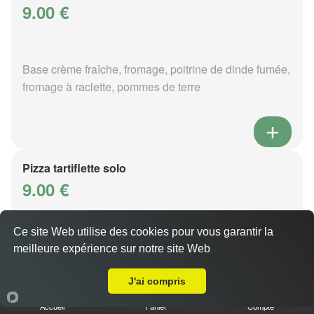
9.00 €
Base crème fraîche, fromage, poitrine de dinde fumée,
fromage à raclette, pommes de terre
Pizza tartiflette solo
9.00 €
Ce site Web utilise des cookies pour vous garantir la
Base crème fraîche, fromage, poitrine de dinde fumée,
meilleure expérience sur notre site Web
A Emporter sur Moulins Saint Pierre
reblochon, pommes de terre
J'ai compris
Accueil
Panier
Compte