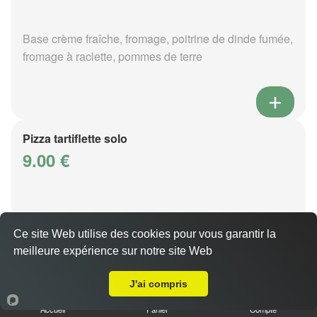
Base crème fraîche, fromage, poitrine de dinde fumée,
fromage à raclette, pommes de terre
Pizza tartiflette solo
9.00 €
Base crème fraîche, fromage, poitrine de dinde fumée,
reblochon, pommes de terre
Ce site Web utilise des cookies pour vous garantir la
meilleure expérience sur notre site Web
A Emporter sur Plesnois
J'ai compris
Accueil
Panier
Compte