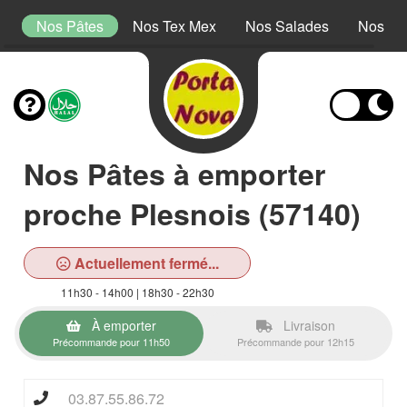
is
Nos Pâtes
Nos Tex Mex
Nos Salades
Nos De
Nos Pâtes à emporter
proche Plesnois (57140)
Actuellement fermé...
11h30 - 14h00 | 18h30 - 22h30
À emporter
Livraison
Précommande pour 11h50
Précommande pour 12h15
03.87.55.86.72