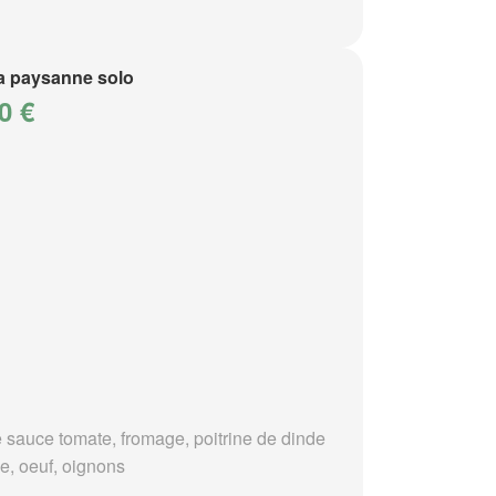
a paysanne solo
0 €
 sauce tomate, fromage, poitrine de dinde
e, oeuf, oignons