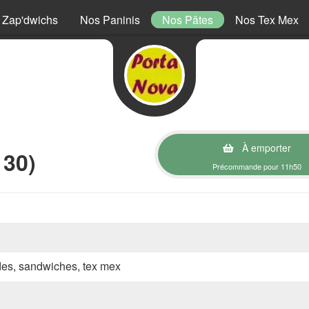
 Zap'dwichs
Nos Paninis
Nos Pâtes
Nos Tex Mex
À emporter
130)
Précommande pour 11h50
ades, sandwiches, tex mex