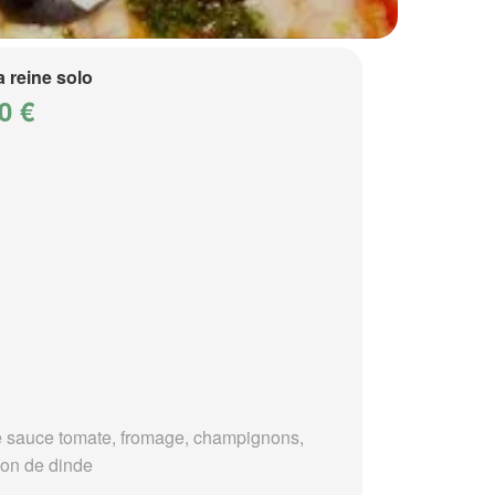
a reine solo
0 €
 sauce tomate, fromage, champignons,
on de dinde