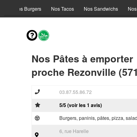
le
Nos Burgers
Nos Tacos
Nos Sandwichs
Nos
Nos Pâtes à emporter
proche Rezonville (57
03.87.55.86.72
5/5 (voir les 1 avis)
Burgers, paninis, pâtes, pizza, sal
6, rue Harelle