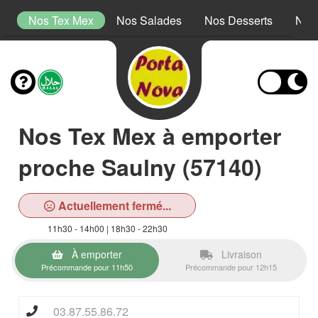
s
Nos Tex Mex
Nos Salades
Nos Desserts
Nos
Nos Tex Mex à emporter
proche Saulny (57140)
Actuellement fermé...
11h30 - 14h00 | 18h30 - 22h30
À emporter
Livraison
Précommande pour 11h50
Précommande pour 12h15
03.87.55.86.72