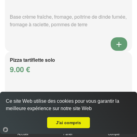
Base crème fraîche, fromage, poitrine de dinde fumée,
fromage à raclette, pommes de terre
Pizza tartiflette solo
9.00 €
Base crème fraîche, fromage, poitrine de dinde fumée,
reblochon, pommes de terre
Ce site Web utilise des cookies pour vous garantir la
meilleure expérience sur notre site Web
A Emporter sur Saulny
J'ai compris
Accueil
Panier
Compte