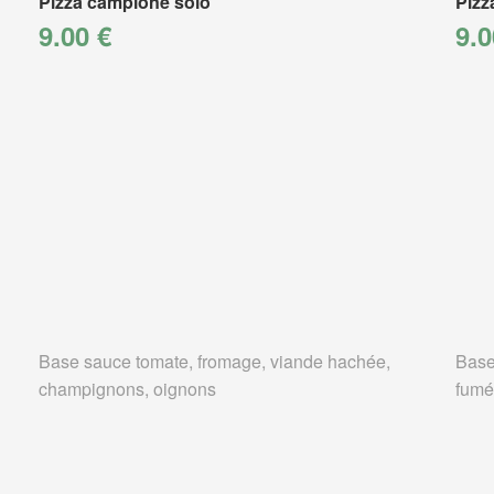
Pizza campione solo
Pizz
9.00 €
9.0
Base sauce tomate, fromage, viande hachée,
Base
champignons, oignons
fumé