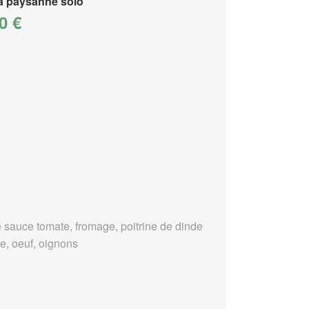
a paysanne solo
0 €
 sauce tomate, fromage, poitrine de dinde
e, oeuf, oignons