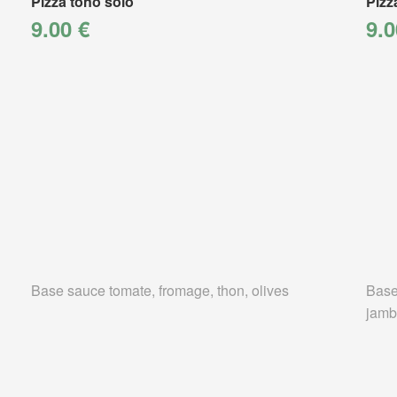
Pizza tono solo
Pizz
9.00 €
9.0
Base sauce tomate, fromage, thon, olives
Base
jamb