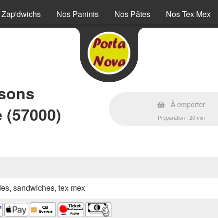
 Zap'dwichs
Nos Paninis
Nos Pâtes
Nos Tex Mex
ssons
À emporter
e (57000)
Préparation : 20 min
ades, sandwiches, tex mex