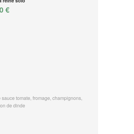
a reine solo
0 €
 sauce tomate, fromage, champignons,
on de dinde