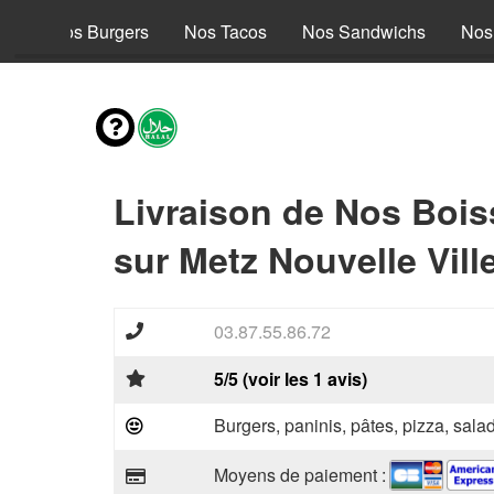
le
Nos Burgers
Nos Tacos
Nos Sandwichs
Nos
Livraison de Nos Boi
sur Metz Nouvelle Vill
03.87.55.86.72
5/5 (voir les 1 avis)
Burgers, paninis, pâtes, pizza, sal
Moyens de paiement :