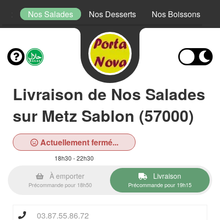
Mex
Nos Salades
Nos Desserts
Nos Boissons
Livraison de Nos Salades
sur Metz Sablon (57000)
Actuellement fermé...
18h30 - 22h30
À emporter
Livraison
Précommande pour 18h50
Précommande pour 19h15
03.87.55.86.72