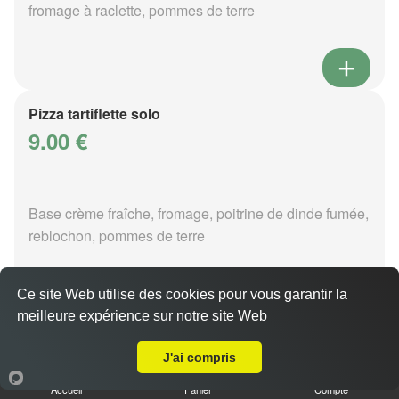
fromage à raclette, pommes de terre
Pizza tartiflette solo
9.00 €
Base crème fraîche, fromage, poitrine de dinde fumée,
reblochon, pommes de terre
Ce site Web utilise des cookies pour vous garantir la
meilleure expérience sur notre site Web
Livraison sur Metz Sablon
Pizza vénézia solo
J'ai compris
9.00 €
Accueil
Panier
Compte