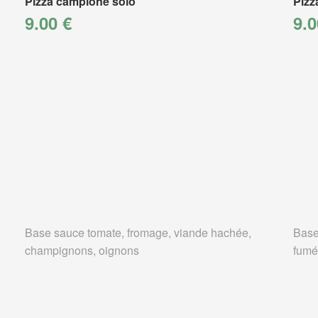
Pizza campione solo
Pizz
9.00 €
9.0
Base sauce tomate, fromage, viande hachée,
Base
champignons, oignons
fumé