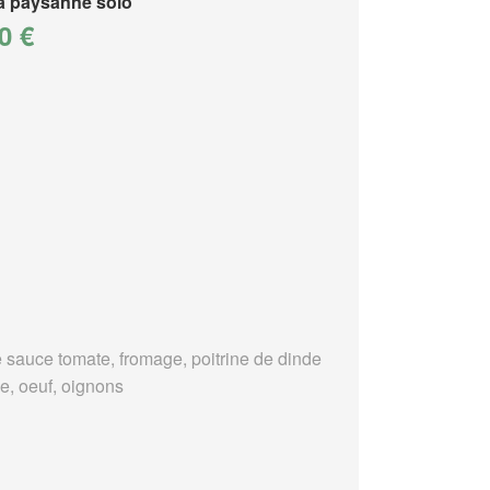
a paysanne solo
0 €
 sauce tomate, fromage, poitrine de dinde
e, oeuf, oignons