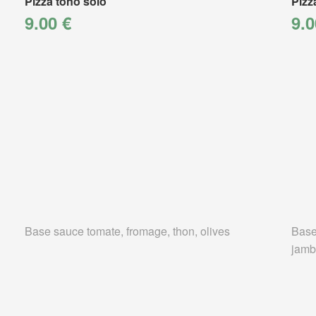
Pizza tono solo
Pizz
9.00 €
9.0
Base sauce tomate, fromage, thon, olives
Base
jamb