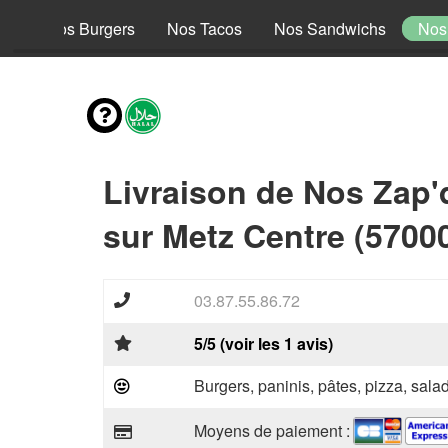
le
Nos Burgers
Nos Tacos
Nos Sandwichs
Nos
Livraison de Nos Zap
sur Metz Centre (5700
03.87.55.86.72
5/5 (voir les 1 avis)
Burgers, paninis, pâtes, pizza, sal
Moyens de paiement :