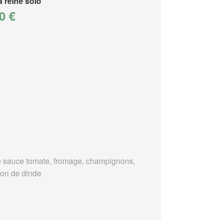
a reine solo
0 €
 sauce tomate, fromage, champignons,
on de dinde