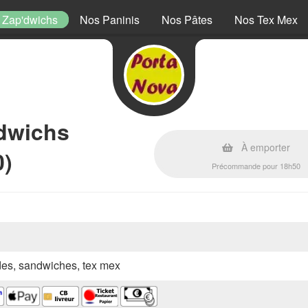
 Zap'dwichs
Nos Paninis
Nos Pâtes
Nos Tex Mex
'dwichs
À emporter
0)
Précommande pour 18h50
ades, sandwiches, tex mex