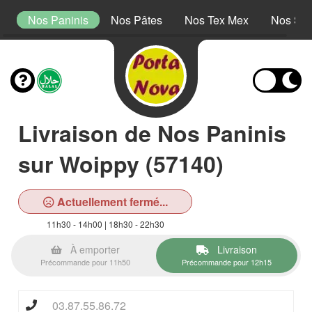
s
Nos Paninis
Nos Pâtes
Nos Tex Mex
Nos Sal
Livraison de Nos Paninis
sur Woippy (57140)
Actuellement fermé...
11h30 - 14h00 | 18h30 - 22h30
À emporter
Livraison
Précommande pour 11h50
Précommande pour 12h15
03.87.55.86.72