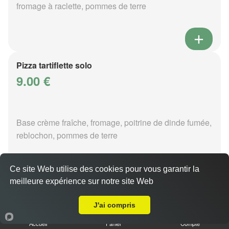
fromage à raclette, pommes de terre
Pizza tartiflette solo
9.00 €
Base crème fraîche, fromage, poitrine de dinde fumée,
reblochon, pommes de terre
Ce site Web utilise des cookies pour vous garantir la
meilleure expérience sur notre site Web
Livraison sur Woippy
Pizza vénézia solo
J'ai compris
9.00 €
Accueil
Panier
Compte