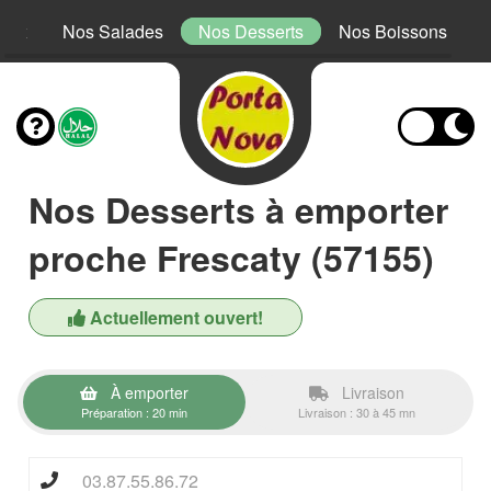
Mex
Nos Salades
Nos Desserts
Nos Boissons
Nos Desserts à emporter
proche Frescaty (57155)
Actuellement ouvert!
À emporter
Livraison
Préparation : 20 min
Livraison : 30 à 45 mn
03.87.55.86.72