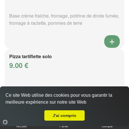
Base crème fraîche, fromage, poitrine de dinde fumée,
fromage à raclette, pommes de terre
Pizza tartiflette solo
9.00 €
Base crème fraîche, fromage, poitrine de dinde fumée,
reblochon, pommes de terre
Ce site Web utilise des cookies pour vous garantir la
meilleure expérience sur notre site Web
A Emporter sur Frescaty
J'ai compris
Accueil
Panier
Compte