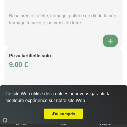
Base crème fraîche, fromage, poitrine de dinde fumée,
fromage à raclette, pommes de terre
Pizza tartiflette solo
9.00 €
Base crème fraîche, fromage, poitrine de dinde fumée,
reblochon, pommes de terre
Ce site Web utilise des cookies pour vous garantir la
meilleure expérience sur notre site Web
A Emporter sur Frescaty
J'ai compris
Accueil
Panier
Compte