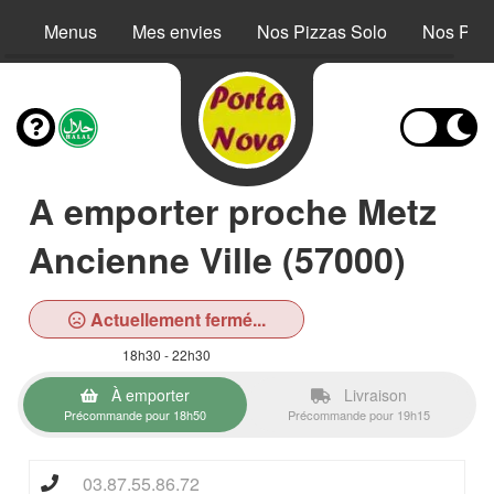
Menus
Mes envies
Nos Pizzas Solo
Nos Piz
A emporter proche Metz
Ancienne Ville (57000)
Actuellement fermé...
18h30 - 22h30
À emporter
Livraison
Précommande pour 18h50
Précommande pour 19h15
03.87.55.86.72