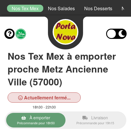
s
Nos Tex Mex
Nos Salades
Nos Desserts
Nos
Nos Tex Mex à emporter
proche Metz Ancienne
Ville (57000)
Actuellement fermé...
18h30 - 22h30
À emporter
Livraison
Précommande pour 18h50
Précommande pour 19h15