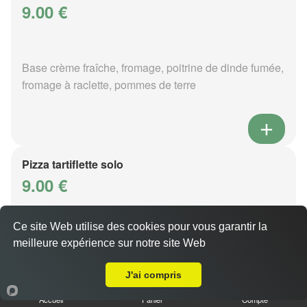
9.00 €
Base crème fraîche, fromage, poitrine de dinde fumée,
fromage à raclette, pommes de terre
Pizza tartiflette solo
9.00 €
Ce site Web utilise des cookies pour vous garantir la
Base crème fraîche, fromage, poitrine de dinde fumée,
meilleure expérience sur notre site Web
A Emporter sur Metz Ancienne Ville
reblochon, pommes de terre
J'ai compris
Accueil
Panier
Compte