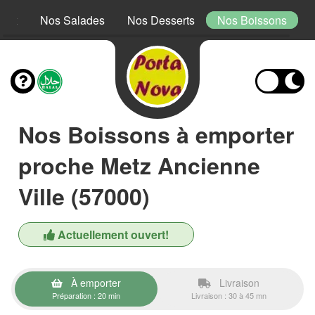
Mex
Nos Salades
Nos Desserts
Nos Boissons
Nos Boissons à emporter
proche Metz Ancienne
Ville (57000)
Actuellement ouvert!
À emporter
Livraison
Préparation : 20 min
Livraison : 30 à 45 mn