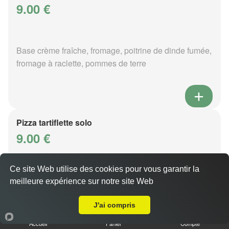
9.00 €
Base crème fraîche, fromage, poitrine de dinde fumée,
fromage à raclette, pommes de terre
Pizza tartiflette solo
9.00 €
Ce site Web utilise des cookies pour vous garantir la
Base crème fraîche, fromage, poitrine de dinde fumée,
meilleure expérience sur notre site Web
A Emporter sur Metz Ancienne Ville
reblochon, pommes de terre
J'ai compris
Accueil
Panier
Compte