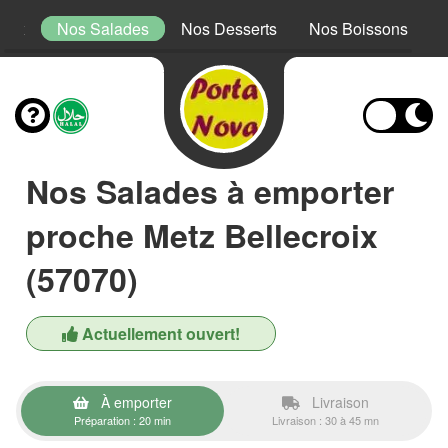
Mex
Nos Salades
Nos Desserts
Nos Boissons
Nos Salades à emporter
proche Metz Bellecroix
(57070)
Actuellement ouvert!
À emporter
Livraison
Préparation : 20 min
Livraison : 30 à 45 mn