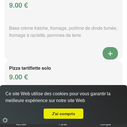
9.00 €
Base crème fraîche, fromage, poitrine de dinde fumée,
fromage à raclette, pommes de terre
Pizza tartiflette solo
9.00 €
Ce site Web utilise des cookies pour vous garantir la
Base crème fraîche, fromage, poitrine de dinde fumée,
meilleure expérience sur notre site Web
A Emporter sur Metz Bellecroix
reblochon, pommes de terre
J'ai compris
Accueil
Panier
Compte