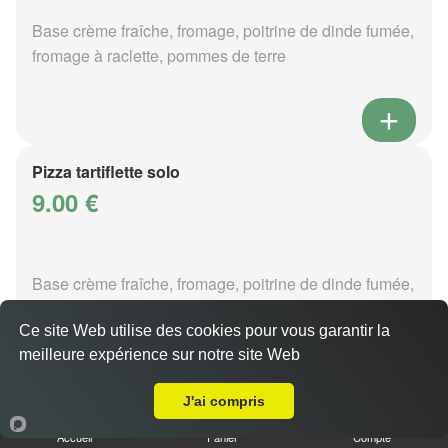
Base crème fraîche, fromage, poitrine de dinde fumée,
fromage à raclette, pommes de terre
Pizza tartiflette solo
9.00 €
Base crème fraîche, fromage, poitrine de dinde fumée,
reblochon, pommes de terre
Ce site Web utilise des cookies pour vous garantir la
meilleure expérience sur notre site Web
Livraison sur Metz Bellecroix
J'ai compris
Pizza vénézia solo
Accueil
Panier
Compte