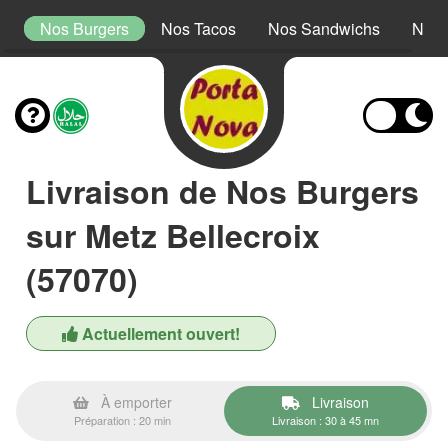
le
Nos Burgers
Nos Tacos
Nos Sandwichs
Nos 
Livraison de Nos Burgers
sur Metz Bellecroix
(57070)
Actuellement ouvert!
À emporter
Livraison
Préparation : 20 min
Livraison : 30 à 45 mn