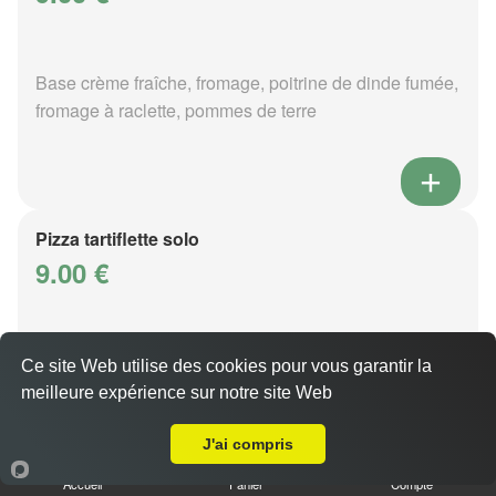
Base crème fraîche, fromage, poitrine de dinde fumée,
fromage à raclette, pommes de terre
Pizza tartiflette solo
9.00 €
Base crème fraîche, fromage, poitrine de dinde fumée,
Ce site Web utilise des cookies pour vous garantir la
reblochon, pommes de terre
meilleure expérience sur notre site Web
Livraison sur Metz Devant les Ponts
J'ai compris
Accueil
Panier
Compte