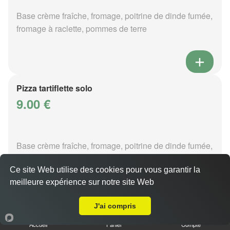
Base crème fraîche, fromage, poitrine de dinde fumée,
fromage à raclette, pommes de terre
Pizza tartiflette solo
9.00 €
Base crème fraîche, fromage, poitrine de dinde fumée,
reblochon, pommes de terre
Ce site Web utilise des cookies pour vous garantir la
meilleure expérience sur notre site Web
Livraison sur Metz Devant les Ponts
J'ai compris
Pizza vénézia solo
Accueil
Panier
Compte