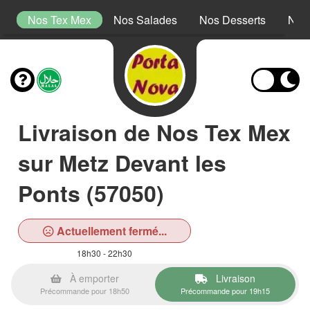
s
Nos Tex Mex
Nos Salades
Nos Desserts
Nos
Livraison de Nos Tex Mex
sur Metz Devant les
Ponts (57050)
Actuellement fermé...
18h30 - 22h30
À emporter
Livraison
Précommande pour 18h50
Précommande pour 19h15