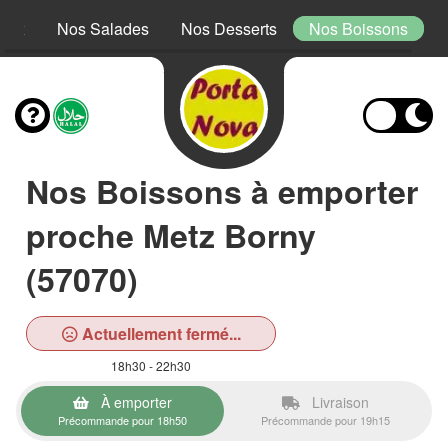
Mex
Nos Salades
Nos Desserts
Nos Boissons
Nos Boissons à emporter
proche Metz Borny
(57070)
Actuellement fermé...
18h30 - 22h30
À emporter
Livraison
Précommande pour 18h50
Précommande pour 19h15