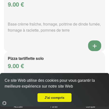
9.00 €
Base crème fraîche, fromage, poitrine de dinde fumée,
fromage à raclette, pommes de terre
Pizza tartiflette solo
9.00 €
Ce site Web utilise des cookies pour vous garantir la
Base crème fraîche, fromage, poitrine de dinde fumée,
meilleure expérience sur notre site Web
A Emporter sur Metz Borny
reblochon, pommes de terre
J'ai compris
Accueil
Panier
Compte