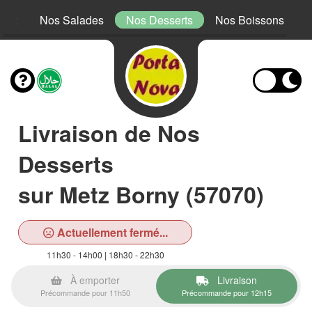
Mex
Nos Salades
Nos Desserts
Nos Boissons
Livraison de Nos
Desserts
sur Metz Borny (57070)
Actuellement fermé...
11h30 - 14h00 | 18h30 - 22h30
À emporter
Livraison
Précommande pour 11h50
Précommande pour 12h15