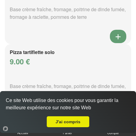
Base crème fraîche, fromage, poitrine de dinde fumée,
fromage à raclette, pommes de terre
Pizza tartiflette solo
9.00 €
Base crème fraîche, fromage, poitrine de dinde fumée,
reblochon, pommes de terre
Ce site Web utilise des cookies pour vous garantir la
meilleure expérience sur notre site Web
Livraison sur Metz Borny
J'ai compris
Pizza vénézia solo
Accueil
Panier
Compte