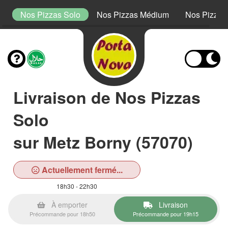
s
Nos Pizzas Solo
Nos Pizzas Médium
Nos Pizzas 
Livraison de Nos Pizzas
Solo
sur Metz Borny (57070)
Actuellement fermé...
18h30 - 22h30
À emporter
Livraison
Précommande pour 18h50
Précommande pour 19h15