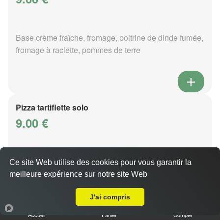
Base crème fraîche, fromage, poitrine de dinde fumée,
fromage à raclette, pommes de terre
Pizza tartiflette solo
9.00 €
Base crème fraîche, fromage, poitrine de dinde fumée,
Ce site Web utilise des cookies pour vous garantir la
reblochon, pommes de terre
meilleure expérience sur notre site Web
Livraison sur Metz Borny
J'ai compris
Accueil
Panier
Compte